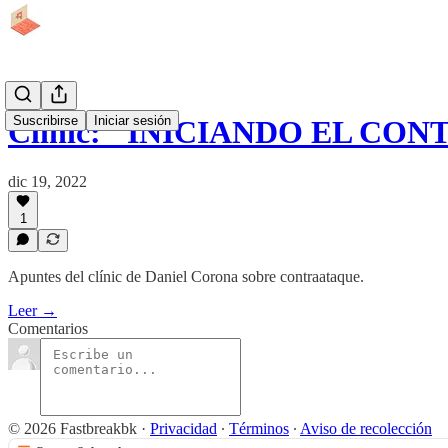
Suscribirse
Iniciar sesión
Clínic: "INICIANDO EL CO
dic 19, 2022
1
Apuntes del clínic de Daniel Corona sobre contraataque.
Leer →
Comentarios
© 2026 Fastbreakbk
·
Privacidad
∙
Términos
∙
Aviso de recolección