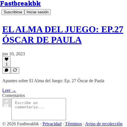
Fastbreakbk
Suscribirse
Iniciar sesión
EL ALMA DEL JUEGO: EP.27
ÓSCAR DE PAULA
jun 10, 2023
1
Apuntes sobre El Alma del Juego: Ep. 27 Óscar de Paula
Leer →
Comentarios
© 2026 Fastbreakbk
·
Privacidad
∙
Términos
∙
Aviso de recolección