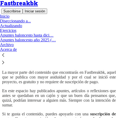
Fastbreakbk
Suscribirse
Iniciar sesión
Inicio
Diseccionando a...
Actualizando
Ejercicios
¡Subscríbete!
Apuntes baloncesto hasta dici…
Apuntes baloncesto año 2025 (…
Archivo
Acerca de
En esta página hablamos de baloncesto formativo. De entrenadores
para entrenadores.
La mayor parte del contenido que encontrarás en Fastbreakbk, aquel
que se publica con mayor asiduidad y por el cual se inició este
proyecto, es gratuito y no requiere de suscripción de pago.
En este espacio hay publicados apuntes, artículos o reflexiones que
antes se quedaban en un cajón y que un buen día pensamos que,
quizá, podrían interesar a alguien más. Siempre con la intención de
sumar.
Si te gusta el contenido, puedes apoyarlo con una
suscripción de